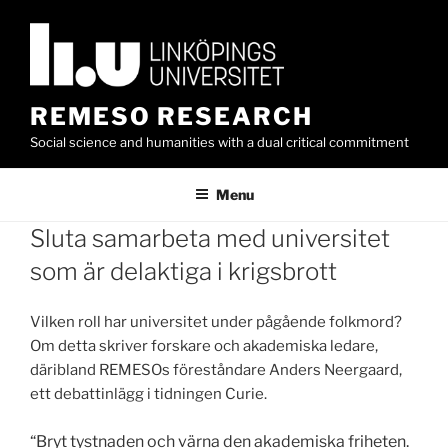
Skip
to
content
REMESO RESEARCH
Social science and humanities with a dual critical commitment
Menu
Sluta samarbeta med universitet
som är delaktiga i krigsbrott
Vilken roll har universitet under pågående folkmord?
Om detta skriver forskare och akademiska ledare,
däribland REMESOs föreståndare Anders Neergaard,
ett debattinlägg i tidningen Curie.
“Bryt tystnaden och värna den akademiska friheten.