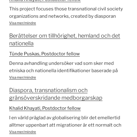
This project focuses those transnational civil society
organizations and networks, created by diasporan
populations residing in western states that function
Visa mer/mindre
not only as a substantial means of integration in their
Berättelser om tillhörighet, hemland och det
residing societies, but also as genuine transnational
nationella
institutions that aim in, in one way or another, to affect
the politics of their former homelands, especially in
Tünde Puskas, Postdoctor fellow
the direction of democracy, promotion of the human
Denna avhandling undersöker vad som sker med
rights, gender equality and peace settlement with non-
etniska och nationella identifikationer baserade på
violent means. In this regard, this study considers
samma etno-kulturella grund, men under olika
Visa mer/mindre
diaspora as an instance of transnational governance.
socioekonomiska förhållanden. Territoriella och icke-
Diaspora, transnationalism och
territoriella minoriteter har traditionellt ansetts vara
gränsöverskridande medborgarskap
icke-jämförbara eftersom man har antagit att grupper
som organiserats på olika grunder varit uppenbart olika
Khalid Khayati, Postdoctor fellow
företeelser. I denna studie används den komparativa
I en värld präglad av globalisering blir det emellertid
metoden för att kasta nytt ljus på hur etniska och
alltmer uppenbart att migrationer är ett normalt och
nationella identifikationer konstrueras, förhandlas och
framträdande fenomen i det internationella systemet
Visa mer/mindre
rekonstrueras under territoriella och icke-territoriella