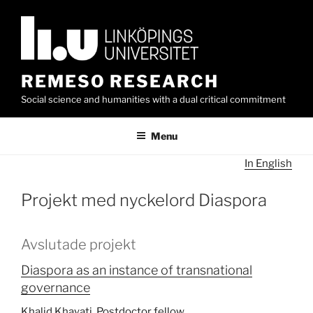
Skip
to
content
REMESO RESEARCH
Social science and humanities with a dual critical commitment
Menu
In English
Projekt med nyckelord Diaspora
Avslutade projekt
Diaspora as an instance of transnational
governance
Khalid Khayati, Postdoctor fellow