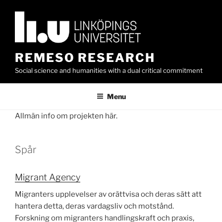
Skip
to
content
REMESO RESEARCH
Social science and humanities with a dual critical commitment
Menu
Allmän info om projekten här.
Spår
Migrant Agency
Migranters upplevelser av orättvisa och deras sätt att
hantera detta, deras vardagsliv och motstånd.
Forskning om migranters handlingskraft och praxis,