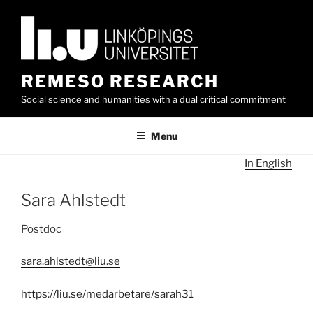
Skip
to
content
REMESO RESEARCH
Social science and humanities with a dual critical commitment
Menu
In English
Sara Ahlstedt
Postdoc
sara.ahlstedt@liu.se
https://liu.se/medarbetare/sarah31