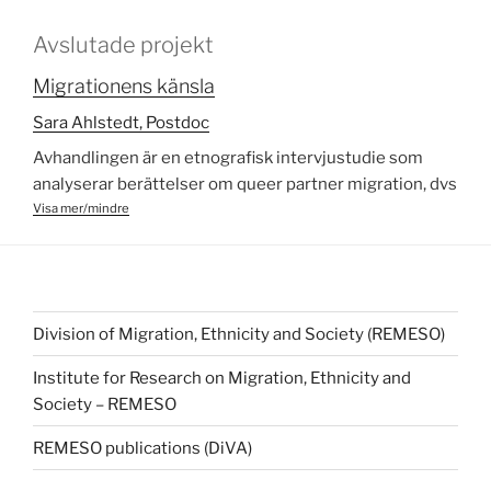
Avslutade projekt
Migrationens känsla
Sara Ahlstedt, Postdoc
Avhandlingen är en etnografisk intervjustudie som
analyserar berättelser om queer partner migration, dvs
en familjeåterföreningsmigration där en partner i ett
Visa mer/mindre
förhållande har migrerat för att två personer ska kunna
tillsammans, och där de två queerar migrationen i den
meningen att de har en icke-normativ sexualitet och
/eller könsidentitet. Syftet är att undersöka hur queera
Division of Migration, Ethnicity and Society (REMESO)
partnermigranter och deras icke-migrerande svenska
partners upplever migrationsprocessen genom att
Institute for Research on Migration, Ethnicity and
analysera vad känslor “gör” i förhållandet samt hur
Society – REMESO
känslor strukturerar migrationsprocessen. Studien
analyserar arbetet tre olika känslor – kärlek, förlust och
REMESO publications (DiVA)
tillhörighet – utför i dessa migrationsprocesser och