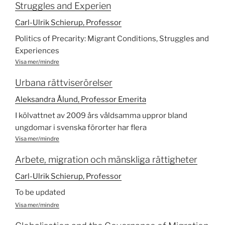
interaktion mellan transnationella civilsamhälls aktörer
Struggles and Experien
och företrädare för regionala och globala institutioner,
Carl-Ulrik Schierup, Professor
statliga och icke-statliga aktörer. Projektet analyserar
Politics of Precarity: Migrant Conditions, Struggles and
debatter, diskussioner och globalt politiskt
Experiences
beslutsfattande i anslutning till dessa möten i ett
Visa mer/mindre
historiskt perspektiv under perioden 2006-2021, och
foljer de kommande TCSOs mobilisering för
Urbana rättviserörelser
migranternas rättigheter inom olika rum.
Aleksandra Ålund, Professor Emerita
I kölvattnet av 2009 års våldsamma uppror bland
ungdomar i svenska förorter har flera
dialogorienterade aktivistgrupper vuxit fram. De är
Visa mer/mindre
profilerade som urbana rättviserörelser primärt drivna
Arbete, migration och mänskliga rättigheter
av unga med invandrarbakgrund som. I deras
verksamhet sammanbinds segregation med rumslig
Carl-Ulrik Schierup, Professor
och social rättvisa.
To be updated
Visa mer/mindre
Syftet för detta projekt är att undersöka vilka
möjligheter och hinder möter dessa nya rörelser för att