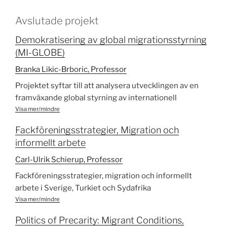
Avslutade projekt
Demokratisering av global migrationsstyrning
(MI-GLOBE)
Branka Likic-Brboric, Professor
Projektet syftar till att analysera utvecklingen av en
framväxande global styrning av internationell
migration med det civila samhällets spelrum och
Visa mer/mindre
inflytande i fokus. Den framväxande globala
Fackföreningsstrategier, Migration och
migrationsstyrningen präglas av en pågående rivalitet
informellt arbete
mellan och inom multilaterala organisationer,
regeringar och transnationella civilsamhällets
Carl-Ulrik Schierup, Professor
organisationer (TCSO). Mot bakgrund av en kritisk
Fackföreningsstrategier, migration och informellt
granskning av förekommande reglering av migration
arbete i Sverige, Turkiet och Sydafrika
och migranträttigheter kommer forskargruppen att
Visa mer/mindre
analysera GFMD-processen, dess förberedelser,
dagordning och prioriteringar, med fokus på
Politics of Precarity: Migrant Conditions,