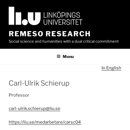
Skip
to
content
REMESO RESEARCH
Social science and humanities with a dual critical commitment
Menu
In English
Carl-Ulrik Schierup
Professor
carl-ulrik.schierup@liu.se
https://liu.se/medarbetare/carsc04