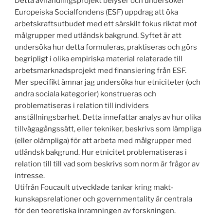
Detta avhandlingsprojekt belyser och undersöker
Europeiska Socialfondens (ESF) uppdrag att öka
arbetskraftsutbudet med ett särskilt fokus riktat mot
målgrupper med utländsk bakgrund. Syftet är att
undersöka hur detta formuleras, praktiseras och görs
begripligt i olika empiriska material relaterade till
arbetsmarknadsprojekt med finansiering från ESF.
Mer specifikt ämnar jag undersöka hur etniciteter (och
andra sociala kategorier) konstrueras och
problematiseras i relation till individers
anställningsbarhet. Detta innefattar analys av hur olika
tillvägagångssätt, eller tekniker, beskrivs som lämpliga
(eller olämpliga) för att arbeta med målgrupper med
utländsk bakgrund. Hur etnicitet problematiseras i
relation till till vad som beskrivs som norm är frågor av
intresse.
Utifrån Foucault utvecklade tankar kring makt-
kunskapsrelationer och governmentality är centrala
för den teoretiska inramningen av forskningen.