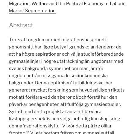
Migration, Welfare and the Political Economy of Labour
Market Segmentation
Abstract
Trots att ungdomar med migrationsbakgrund i
genomsnitt har lägre betyg i grundskolan tenderar de
att ha högre aspirationer och välja studieförberedande
gymnasielinjer i högre utsträckning än ungdomar med
svensk bakgrund, i synnerhet om man jämför
ungdomar från missgynnade socioekonomiska
bakgrunder. Denna ‘optimism’ i utbildningsval har
genererat mycket forskning som huvudsakligen riktats
mot att förklara vad den beror på och förstå hur den
påverkar benägenheten att fullfölja gymnasiestudier.
Syftet med detta projekt är anta ett bredare
livsloppsperspektiv och vidga befintlig kunskap kring
denna ‘aspirationsklyfta’. Vi gör detta på tre olika
fronter: 1) Vi går bortom frågan om gymnasieutfall