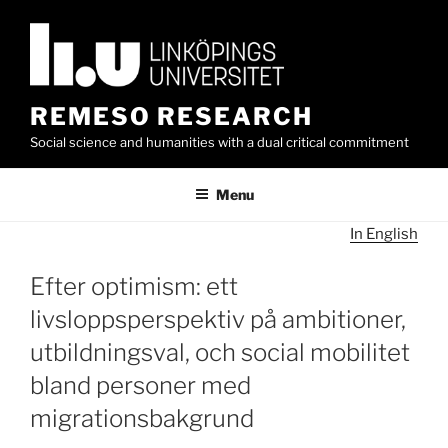
Skip
to
content
REMESO RESEARCH
Social science and humanities with a dual critical commitment
Menu
In English
Efter optimism: ett
livsloppsperspektiv på ambitioner,
utbildningsval, och social mobilitet
bland personer med
migrationsbakgrund