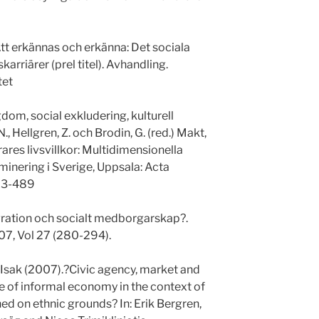
tt erkännas och erkänna: Det sociala
karriärer (prel titel). Avhandling.
tet
om, social exkludering, kulturell
., Hellgren, Z. och Brodin, G. (red.) Makt,
rares livsvillkor: Multidimensionella
iminering i Sverige, Uppsala: Acta
473-489
ration och socialt medborgarskap?.
07, Vol 27 (280-294).
 Isak (2007).?Civic agency, market and
e of informal economy in the context of
ed on ethnic grounds? In: Erik Bergren,