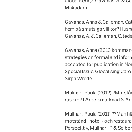
globalisering. Gavanas, A. & C
Makadam.
Gavanas, Anna & Calleman, Cath
hem på smutsiga villkor? Hushål
Gavanas, A. & Calleman, C. (e
Gavanas, Anna (2013 kommande
strategies on formal and info
accepted for publication in Nor
Special Issue: Glocalising Care
Sirpa Wrede.
Mulinari, Paula (2012) ?Motstå
rasism? I Arbetsmarknad & Arbe
Mulinari, Paula (2011) ??Man hjäl
motstånd i hotell- och restaur
Perspektiv, Mulinari, P & Selber