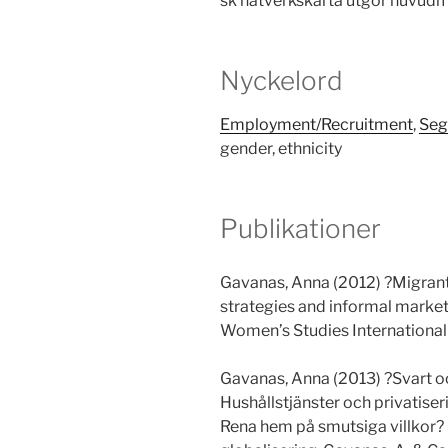
sk nätverkskarta utgör huvud
Nyckelord
Employment/Recruitment
,
Seg
gender, ethnicity
Publikationer
Gavanas, Anna (2012) ?Migrant
strategies and informal market
Women’s Studies Internationa
Gavanas, Anna (2013) ?Svart oc
Hushållstjänster och privatise
Rena hem på smutsiga villkor? 