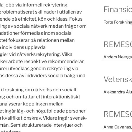
la jobb via informell rekrytering.
Finansie
roblematiserat skillnader i utfallen av
ende på etnicitet, kön och klass. Fokus
Forte Forsknings
ing av sociala nätverk medan frågor om
dationer förmedlas inom sociala
ktet fokuserar på relationen mellan
REMESO
 individens upplevda
er vid nätverksrekrytering. Vilka
Anders Neergaa
ker arbete respektive rekommenderar
iärer utvecklas genom rekrytering via
as dessa av individers sociala bakgrund
Vetensk
 i forskning om nätverks och socialt
Aleksandra Ålu
ing och omfattar ett interaktionistiskt
 analyserar kopplingen mellan
alet ingår låg- och högutbildade personer
REMESO 
 kvalifikationskrav. Vidare ingår svensk-
män. Semistrukturerade intervjuer och
Anna Gavanas,