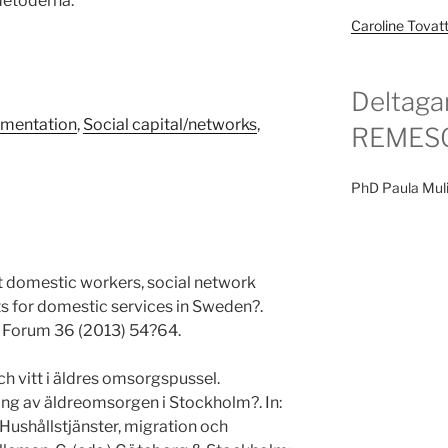
metoderna.
Caroline Tovat
Deltaga
mentation
,
Social capital/networks
,
REMES
PhD Paula Muli
 domestic workers, social network
s for domestic services in Sweden?.
l Forum 36 (2013) 54?64.
h vitt i äldres omsorgspussel.
ring av äldreomsorgen i Stockholm?. In:
Hushållstjänster, migration och