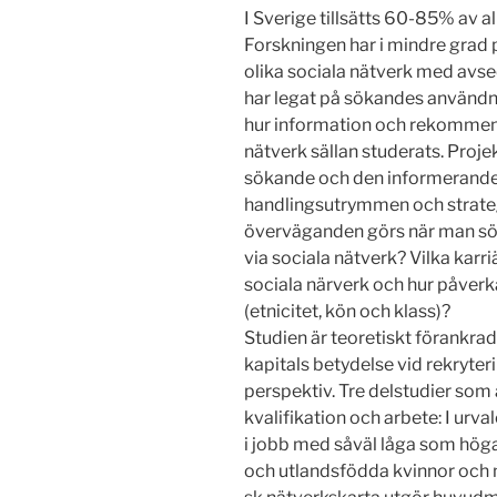
I Sverige tillsätts 60-85% av al
Forskningen har i mindre grad p
olika sociala nätverk med avse
har legat på sökandes användn
hur information och rekommen
nätverk sällan studerats. Proje
sökande och den informerande
handlingsutrymmen och strategi
överväganden görs när man sö
via sociala nätverk? Vilka karr
sociala närverk och hur påverk
(etnicitet, kön och klass)?
Studien är teoretiskt förankrad
kapitals betydelse vid rekryter
perspektiv. Tre delstudier som
kvalifikation och arbete: I urv
i jobb med såväl låga som höga
och utlandsfödda kvinnor och 