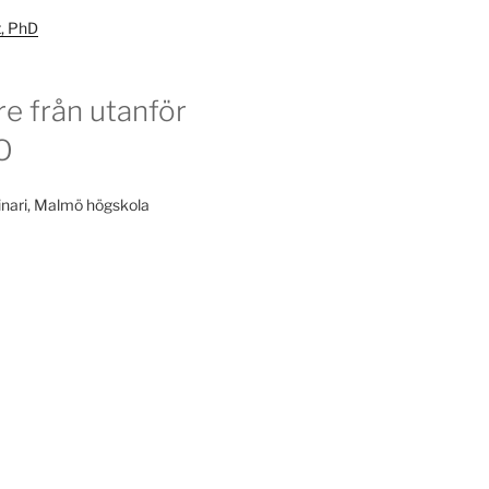
t, PhD
re från utanför
O
nari, Malmö högskola