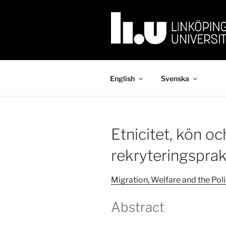
Skip
to
content
English
Svenska
Etnicitet, kön oc
rekryteringsprak
Migration, Welfare and the Po
Abstract