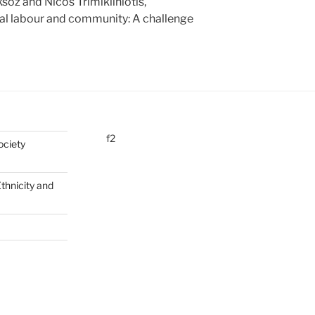
söz and Nicos Trimikliniotis,
mal labour and community: A challenge
f2
ociety
Ethnicity and