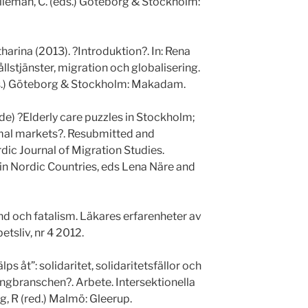
alleman, C. (eds.) Göteborg & Stockholm:
arina (2013). ?Introduktion?. In: Rena
lstjänster, migration och globalisering.
ds.) Göteborg & Stockholm: Makadam.
) ?Elderly care puzzles in Stockholm;
rmal markets?. Resubmitted and
dic Journal of Migration Studies.
 in Nordic Countries, eds Lena Näre and
nd och fatalism. Läkares erfarenheter av
tsliv, nr 4 2012.
ps åt”: solidaritet, solidaritetsfällor och
angbranschen?. Arbete. Intersektionella
g, R (red.) Malmö: Gleerup.